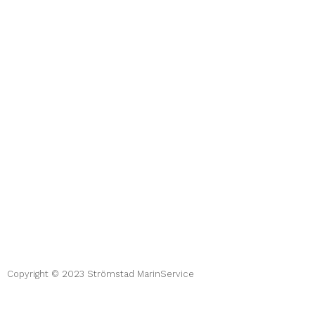
Copyright © 2023 Strömstad MarinService
Hemsida av Myrvold Marketing