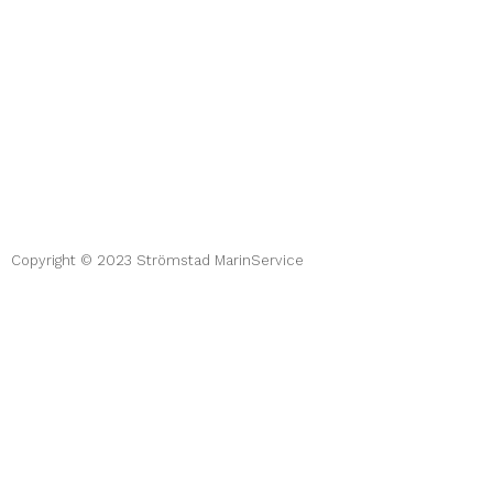
Copyright © 2023 Strömstad MarinService
Hemsida av Myrvold Marketing